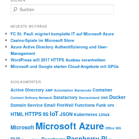
SUCHEN
S
u
c
h
NEUESTE BEITRÄGE
e
FC St. Pauli migriert komplette IT auf Microsoft Azure
n
Casino-Spiele im Microsoft Store
Azure Active Directory Authentifizierung und User-
Management
WordPress will 2017 HTTPS Ausbau vorantreiben
Microsoft und Google starten Cloud-Angebote mit GPUs
SCHLAGWÖRTER
Active Directory
Container
AMP
Automation
Barracuda
Docker
Datafactory
Content Delivery Network
Deutschland
DNS
Domain Service
Email
FireWall
Functions
Funk
GPS
IoT
HTTPS
HTML
IIS
JSON
Kubernetes
Linux
Microsoft Azure
Microsoft
Office 365
Raspberry Pi