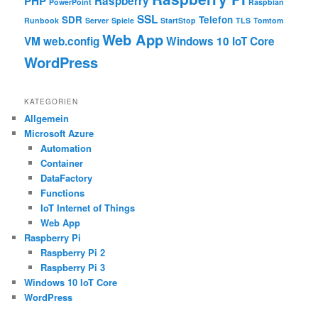
PHP
Raspberry
PowerPoint
Raspbian
SSL
SDR
Telefon
Runbook
Server
Spiele
StartStop
TLS
Tomtom
Web App
VM
web.config
Windows 10 IoT Core
WordPress
KATEGORIEN
Allgemein
Microsoft Azure
Automation
Container
DataFactory
Functions
IoT Internet of Things
Web App
Raspberry Pi
Raspberry Pi 2
Raspberry Pi 3
Windows 10 IoT Core
WordPress