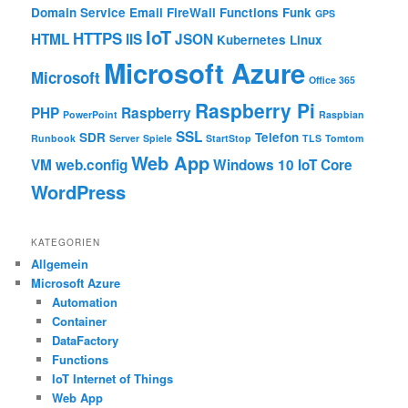
Domain Service
Email
FireWall
Functions
Funk
GPS
IoT
HTTPS
HTML
IIS
JSON
Kubernetes
Linux
Microsoft Azure
Microsoft
Office 365
Raspberry Pi
PHP
Raspberry
PowerPoint
Raspbian
SSL
SDR
Telefon
Runbook
Server
Spiele
StartStop
TLS
Tomtom
Web App
VM
web.config
Windows 10 IoT Core
WordPress
KATEGORIEN
Allgemein
Microsoft Azure
Automation
Container
DataFactory
Functions
IoT Internet of Things
Web App