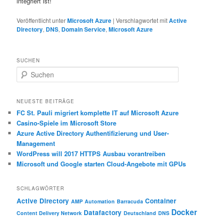
integriert ist!
Veröffentlicht unter
Microsoft Azure
|
Verschlagwortet mit
Active
Directory
,
DNS
,
Domain Service
,
Microsoft Azure
SUCHEN
S
u
c
h
NEUESTE BEITRÄGE
e
FC St. Pauli migriert komplette IT auf Microsoft Azure
n
Casino-Spiele im Microsoft Store
Azure Active Directory Authentifizierung und User-
Management
WordPress will 2017 HTTPS Ausbau vorantreiben
Microsoft und Google starten Cloud-Angebote mit GPUs
SCHLAGWÖRTER
Active Directory
Container
AMP
Automation
Barracuda
Docker
Datafactory
Content Delivery Network
Deutschland
DNS