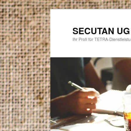
Zum
Zum
primären
sekundären
Inhalt
Inhalt
SECUTAN UG
springen
springen
Ihr Profi für TETRA-Dienstlei