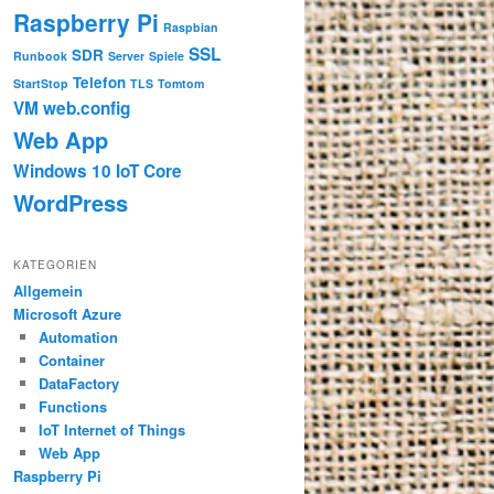
Raspberry Pi
Raspbian
SSL
SDR
Runbook
Server
Spiele
Telefon
StartStop
TLS
Tomtom
VM
web.config
Web App
Windows 10 IoT Core
WordPress
KATEGORIEN
Allgemein
Microsoft Azure
Automation
Container
DataFactory
Functions
IoT Internet of Things
Web App
Raspberry Pi