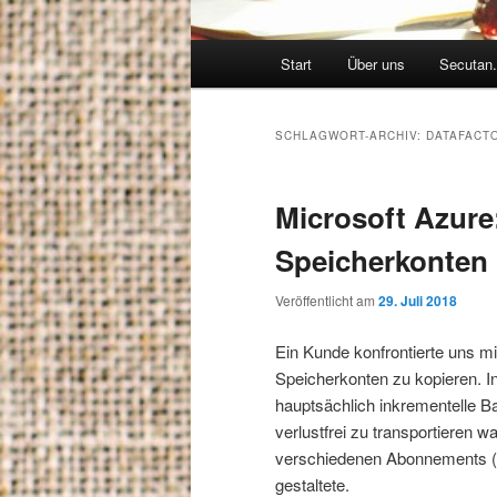
Hauptmenü
Start
Über uns
Secutan.
SCHLAGWORT-ARCHIV:
DATAFACT
Microsoft Azure
Speicherkonten 
Veröffentlicht am
29. Juli 2018
Ein Kunde konfrontierte uns m
Speicherkonten zu kopieren. 
hauptsächlich inkrementelle 
verlustfrei zu transportieren 
verschiedenen Abonnements (Su
gestaltete.