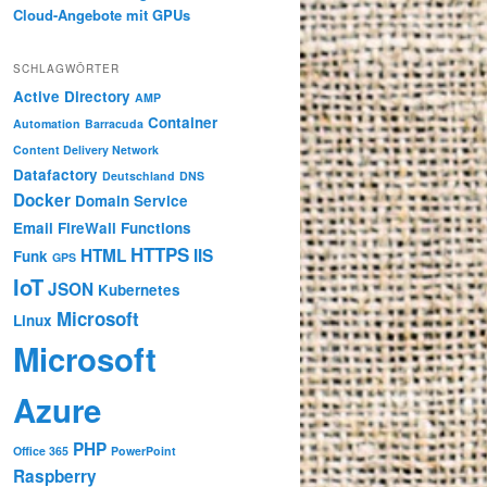
Cloud-Angebote mit GPUs
SCHLAGWÖRTER
Active Directory
AMP
Container
Automation
Barracuda
Content Delivery Network
Datafactory
Deutschland
DNS
Docker
Domain Service
Email
FireWall
Functions
HTTPS
HTML
IIS
Funk
GPS
IoT
JSON
Kubernetes
Microsoft
Linux
Microsoft
Azure
PHP
Office 365
PowerPoint
Raspberry