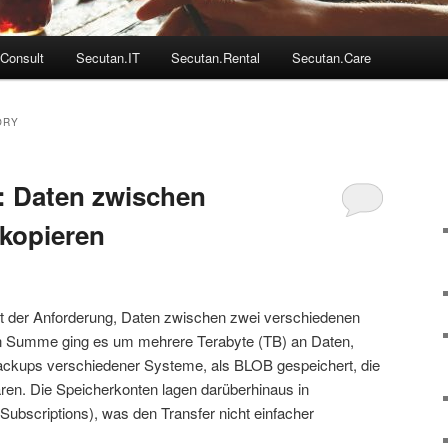
Consult
Secutan.IT
Secutan.Rental
Secutan.Care
ORY
: Daten zwischen
kopieren
it der Anforderung, Daten zwischen zwei verschiedenen
In Summe ging es um mehrere Terabyte (TB) an Daten,
Backups verschiedener Systeme, als BLOB gespeichert, die
waren. Die Speicherkonten lagen darüberhinaus in
bscriptions), was den Transfer nicht einfacher