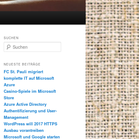
SUCHEN
S
u
c
h
NEUESTE BEITRÄGE
e
FC St. Pauli migriert
n
komplette IT auf Microsoft
Azure
Casino-Spiele im Microsoft
Store
Azure Active Directory
Authentifizierung und User-
Management
WordPress will 2017 HTTPS
Ausbau vorantreiben
Microsoft und Google starten