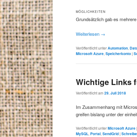
MÖGLICHKEITEN
Grundsätzlich gab es mehrere 
Weiterlesen
→
Veröffentlicht unter
Automation
,
Dat
Microsoft Azure
,
Speicherkonto
|
S
Wichtige Links 
Veröffentlicht am
29. Juli 2018
Im Zusammenhang mit Microsoft
greifen bislang unter der einh
Veröffentlicht unter
Microsoft Azure
MySQL
,
Portal
,
SendGrid
|
Schreib