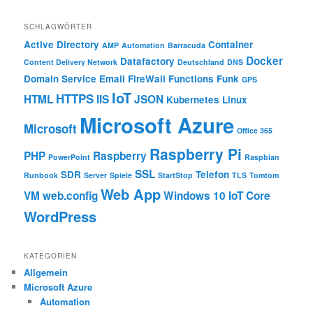
SCHLAGWÖRTER
Active Directory
Container
AMP
Automation
Barracuda
Docker
Datafactory
Content Delivery Network
Deutschland
DNS
Domain Service
Email
FireWall
Functions
Funk
GPS
IoT
HTTPS
HTML
IIS
JSON
Kubernetes
Linux
Microsoft Azure
Microsoft
Office 365
Raspberry Pi
PHP
Raspberry
PowerPoint
Raspbian
SSL
SDR
Telefon
Runbook
Server
Spiele
StartStop
TLS
Tomtom
Web App
VM
web.config
Windows 10 IoT Core
WordPress
KATEGORIEN
Allgemein
Microsoft Azure
Automation