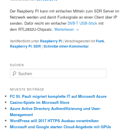
Der Raspberry PI kann mit einfachen Mitteln zum SDR Server im
Netzwerk werden und damit Funksignale an einen Client über IP
senden. Dafür reicht ein einfacher
DVB-T USB-Stick
mit
dem RTL2832U-Chipsatz.
Weiterlesen
→
Veröffentlicht unter
Raspberry Pi
|
Verschlagwortet mit
Funk
,
Raspberry Pi
,
SDR
|
Schreibe einen Kommentar
SUCHEN
S
u
c
h
NEUESTE BEITRÄGE
e
FC St. Pauli migriert komplette IT auf Microsoft Azure
n
Casino-Spiele im Microsoft Store
Azure Active Directory Authentifizierung und User-
Management
WordPress will 2017 HTTPS Ausbau vorantreiben
Microsoft und Google starten Cloud-Angebote mit GPUs