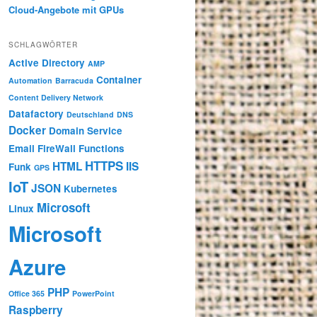
Cloud-Angebote mit GPUs
SCHLAGWÖRTER
Active Directory
AMP
Container
Automation
Barracuda
Content Delivery Network
Datafactory
Deutschland
DNS
Docker
Domain Service
Email
FireWall
Functions
HTTPS
HTML
IIS
Funk
GPS
IoT
JSON
Kubernetes
Microsoft
Linux
Microsoft
Azure
PHP
Office 365
PowerPoint
Raspberry