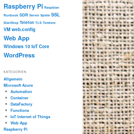
Raspberry Pi
Raspbian
SSL
SDR
Runbook
Server
Spiele
Telefon
StartStop
TLS
Tomtom
VM
web.config
Web App
Windows 10 IoT Core
WordPress
KATEGORIEN
Allgemein
Microsoft Azure
Automation
Container
DataFactory
Functions
IoT Internet of Things
Web App
Raspberry Pi