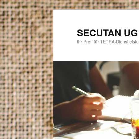
Zum
Zum
primären
sekundären
Inhalt
Inhalt
SECUTAN UG
springen
springen
Ihr Profi für TETRA-Dienstlei