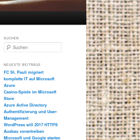
SUCHEN
S
u
c
h
NEUESTE BEITRÄGE
e
FC St. Pauli migriert
n
komplette IT auf Microsoft
Azure
Casino-Spiele im Microsoft
Store
Azure Active Directory
Authentifizierung und User-
Management
WordPress will 2017 HTTPS
Ausbau vorantreiben
Microsoft und Google starten