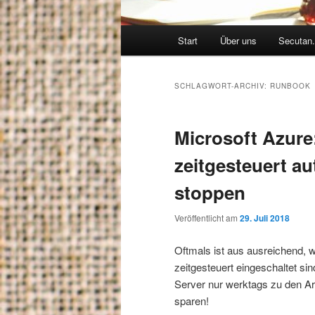
Hauptmenü
Start
Über uns
Secutan.
SCHLAGWORT-ARCHIV:
RUNBOOK
Microsoft Azure
zeitgesteuert a
stoppen
Veröffentlicht am
29. Juli 2018
Oftmals ist aus ausreichend, 
zeitgesteuert eingeschaltet si
Server nur werktags zu den Arb
sparen!