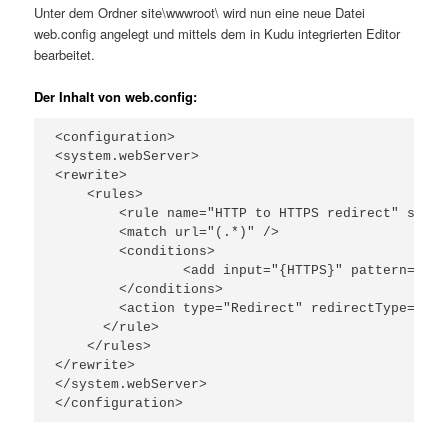
Unter dem Ordner site\wwwroot\ wird nun eine neue Datei
web.config angelegt und mittels dem in Kudu integrierten Editor
bearbeitet.
Der Inhalt von web.config:
<configuration>

<system.webServer>

<rewrite>

    <rules>

	<rule name="HTTP to HTTPS redirect" stopProcessing="true"> 

	<match url="(.*)" /> 

	<conditions> 

		<add input="{HTTPS}" pattern="off" ignoreCase="true" />

	</conditions> 

	<action type="Redirect" redirectType="Permanent" url="https://{HTTP_HOST}/{R:1}" />

      </rule>   

    </rules>

</rewrite>

</system.webServer>

</configuration>