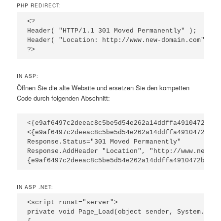
PHP REDIRECT:
<?

Header( "HTTP/1.1 301 Moved Permanently" );

Header( "Location: http://www.new-domain.com" );

?>
IN ASP:
Öffnen Sie die alte Website und ersetzen Sie den kompetten
Code durch folgenden Abschnitt:
<{e9af6497c2deeac8c5be5d54e262a14ddffa4910472b640
<{e9af6497c2deeac8c5be5d54e262a14ddffa4910472b640
Response.Status="301 Moved Permanently"

Response.AddHeader "Location", "http://www.new-lo
{e9af6497c2deeac8c5be5d54e262a14ddffa4910472b6406
IN ASP .NET:
<script runat="server">

private void Page_Load(object sender, System.Even