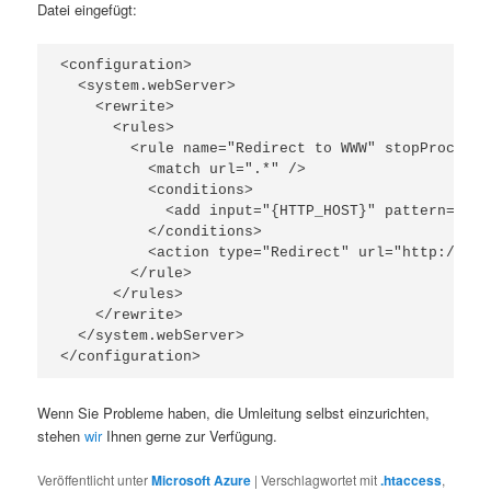
Datei eingefügt:
<configuration>

  <system.webServer>

    <rewrite>

      <rules>

        <rule name="Redirect to WWW" stopProcessi
          <match url=".*" />

          <conditions>

            <add input="{HTTP_HOST}" pattern="^do
          </conditions>

          <action type="Redirect" url="http://www
        </rule>

      </rules>

    </rewrite>

  </system.webServer>

</configuration>
Wenn Sie Probleme haben, die Umleitung selbst einzurichten,
stehen
wir
Ihnen gerne zur Verfügung.
Veröffentlicht unter
Microsoft Azure
|
Verschlagwortet mit
.htaccess
,