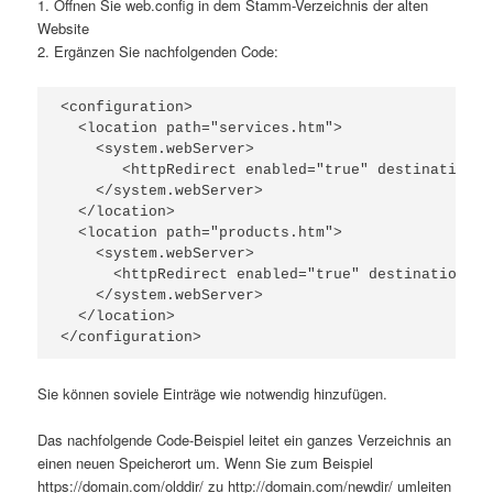
1. Öffnen Sie web.config in dem Stamm-Verzeichnis der alten
Website
2. Ergänzen Sie nachfolgenden Code:
<configuration>

  <location path="services.htm">

    <system.webServer>

       <httpRedirect enabled="true" destination="
    </system.webServer>

  </location>

  <location path="products.htm">

    <system.webServer>

      <httpRedirect enabled="true" destination="h
    </system.webServer>

  </location>

</configuration>
Sie können soviele Einträge wie notwendig hinzufügen.
Das nachfolgende Code-Beispiel leitet ein ganzes Verzeichnis an
einen neuen Speicherort um. Wenn Sie zum Beispiel
https://domain.com/olddir/ zu http://domain.com/newdir/ umleiten