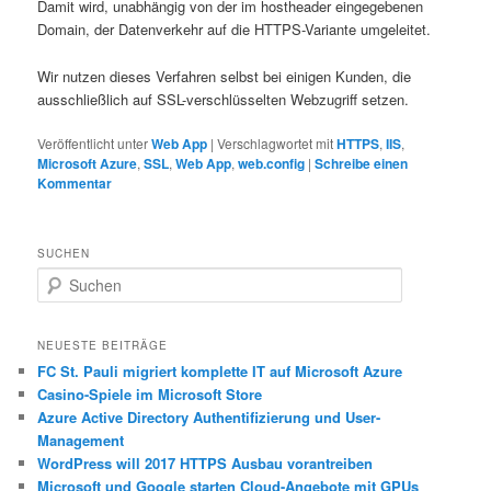
Damit wird, unabhängig von der im hostheader eingegebenen
Domain, der Datenverkehr auf die HTTPS-Variante umgeleitet.
Wir nutzen dieses Verfahren selbst bei einigen Kunden, die
ausschließlich auf SSL-verschlüsselten Webzugriff setzen.
Veröffentlicht unter
Web App
|
Verschlagwortet mit
HTTPS
,
IIS
,
Microsoft Azure
,
SSL
,
Web App
,
web.config
|
Schreibe einen
Kommentar
SUCHEN
S
u
c
h
NEUESTE BEITRÄGE
e
FC St. Pauli migriert komplette IT auf Microsoft Azure
n
Casino-Spiele im Microsoft Store
Azure Active Directory Authentifizierung und User-
Management
WordPress will 2017 HTTPS Ausbau vorantreiben
Microsoft und Google starten Cloud-Angebote mit GPUs