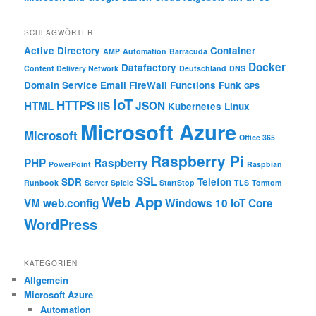
SCHLAGWÖRTER
Active Directory
Container
AMP
Automation
Barracuda
Docker
Datafactory
Content Delivery Network
Deutschland
DNS
Domain Service
Email
FireWall
Functions
Funk
GPS
IoT
HTTPS
HTML
IIS
JSON
Kubernetes
Linux
Microsoft Azure
Microsoft
Office 365
Raspberry Pi
PHP
Raspberry
PowerPoint
Raspbian
SSL
SDR
Telefon
Runbook
Server
Spiele
StartStop
TLS
Tomtom
Web App
VM
web.config
Windows 10 IoT Core
WordPress
KATEGORIEN
Allgemein
Microsoft Azure
Automation