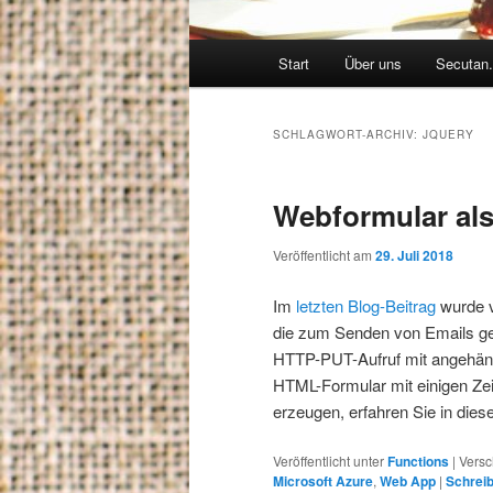
Hauptmenü
Start
Über uns
Secutan.
SCHLAGWORT-ARCHIV:
JQUERY
Webformular al
Veröffentlicht am
29. Juli 2018
Im
letzten Blog-Beitrag
wurde vo
die zum Senden von Emails gen
HTTP-PUT-Aufruf mit angehän
HTML-Formular mit einigen Ze
erzeugen, erfahren Sie in dies
Veröffentlicht unter
Functions
|
Versc
Microsoft Azure
,
Web App
|
Schrei