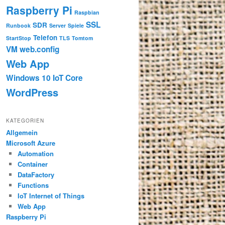
Raspberry Pi
Raspbian
SSL
SDR
Runbook
Server
Spiele
Telefon
StartStop
TLS
Tomtom
VM
web.config
Web App
Windows 10 IoT Core
WordPress
KATEGORIEN
Allgemein
Microsoft Azure
Automation
Container
DataFactory
Functions
IoT Internet of Things
Web App
Raspberry Pi