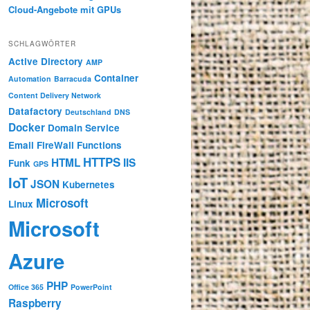
Cloud-Angebote mit GPUs
SCHLAGWÖRTER
Active Directory
AMP
Container
Automation
Barracuda
Content Delivery Network
Datafactory
Deutschland
DNS
Docker
Domain Service
Email
FireWall
Functions
HTTPS
HTML
IIS
Funk
GPS
IoT
JSON
Kubernetes
Microsoft
Linux
Microsoft
Azure
PHP
Office 365
PowerPoint
Raspberry