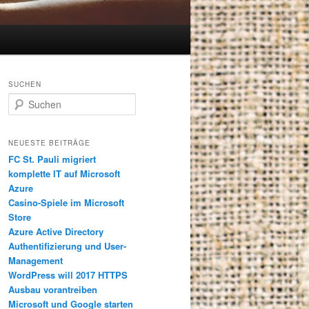
SUCHEN
S
u
c
h
NEUESTE BEITRÄGE
e
FC St. Pauli migriert
n
komplette IT auf Microsoft
Azure
Casino-Spiele im Microsoft
Store
Azure Active Directory
Authentifizierung und User-
Management
WordPress will 2017 HTTPS
Ausbau vorantreiben
Microsoft und Google starten