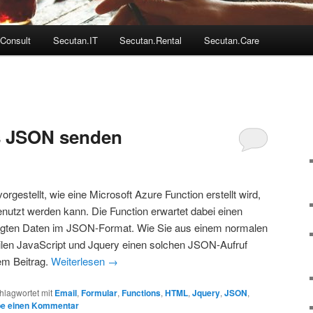
Consult
Secutan.IT
Secutan.Rental
Secutan.Care
s JSON senden
rgestellt, wie eine Microsoft Azure Function erstellt wird,
utzt werden kann. Die Function erwartet dabei einen
gten Daten im JSON-Format. Wie Sie aus einem normalen
ilen JavaScript und Jquery einen solchen JSON-Aufruf
em Beitrag.
Weiterlesen
→
hlagwortet mit
Email
,
Formular
,
Functions
,
HTML
,
Jquery
,
JSON
,
be einen Kommentar