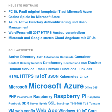
h
NEUESTE BEITRÄGE
e
FC St. Pauli migriert komplette IT auf Microsoft Azure
n
Casino-Spiele im Microsoft Store
Azure Active Directory Authentifizierung und User-
Management
WordPress will 2017 HTTPS Ausbau vorantreiben
Microsoft und Google starten Cloud-Angebote mit GPUs
SCHLAGWÖRTER
Active Directory
Container
AMP
Automation
Barracuda
Docker
Datafactory
Content Delivery Network
Deutschland
DNS
Domain Service
Email
FireWall
Functions
Funk
GPS
IoT
HTTPS
HTML
IIS
JSON
Kubernetes
Linux
Microsoft Azure
Microsoft
Office 365
Raspberry Pi
PHP
Raspberry
PowerPoint
Raspbian
SSL
SDR
Telefon
Runbook
Server
Spiele
StartStop
TLS
Tomtom
Web App
VM
web.config
Windows 10 IoT Core