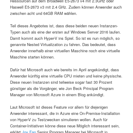
Ressourcen auf dem Broadwell E5-2673 v4 mit 2.3GHz oder
Haswell E5-2673 v3 mit 2.4 GHz. Zudem können Anwender auch
zwischen acht und 64GB RAM wählen.
Teil dieses Angebotes ist, dass diese beiden neuen Instanzen-
Typen auch als eine der ersten auf Windows Server 2016 laufen.
Damit kommt auch Hyper-V ins Spiel. So ist es nun möglich, so
genannte Nested Virtualization zu fahren. Das bedeutet, dass
Anwender innerhalb einer virtuellen Maschine noch eine virtuelle
Maschine starten können.
Dafür hat Microsoft auch wie bereits im April angekündigt, dass
Anwender künftig eine virtuelle CPU mieten und keine physische.
Diese neuen Instanzen sind teilweise sogar fast 30 Prozent
günstiger als die Vorgänger, wie Jon Beck Principal Program
Manager von Microsoft Azure in einem Blog ankündigt.
Laut Microsoft ist dieses Feature vor allem für diejenigen
Anwender interessant, die in Azure eine On-Premise-Installation
von Hyper-V zu Testzwecken simulieren wollen. Auch für
Container-Initiativen könne diese neue Möglich interessant sein,
erklärt
Joy Fan
Senior Program Manager bei Microsoft in