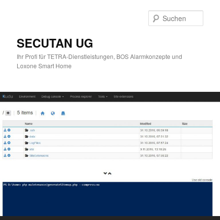
Zum
primären
Such
Inhalt
springen
SECUTAN UG
Ihr Profi für TETRA-Dienstleistungen, BOS Alarmkonzepte und
Loxone Smart Home