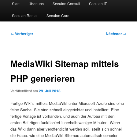
Hauptmenü
Start
Über uns
Secutan.Consult
Secutan.IT
Secutan.Rental
Secutan.Care
Beitragsnavigation
←
Vorheriger
Nächster
→
MediaWiki Sitemap mittels
PHP generieren
Veröffentlicht am
29. Juli 2018
Fertige Wiki’s mittels MediaWiki unter Microsoft Azure sind eine
feine Sache. Sie sind schnell eingerichtet und installiert. Eine
fertige Vorlage ist vorhanden, und auch der Aufbau mit den
ersten Beiträgen funktioniert innerhalb weniger Minuten. Wenn
das Wiki dann aber veröffentlicht werden soll, stellt sich schnell
die Frage, wie eine MediaWiki Sitemap automatisch generiert